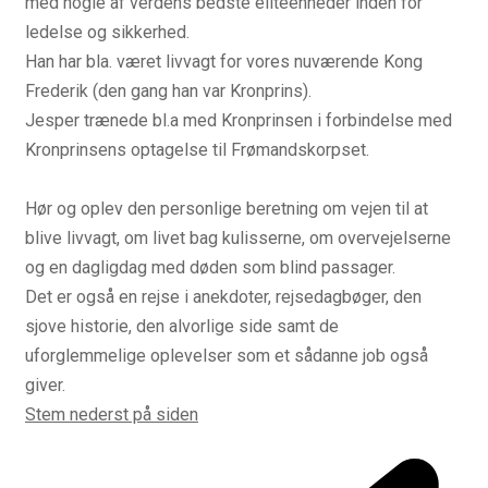
med nogle af verdens bedste eliteenheder inden for
ledelse og sikkerhed.
Han har bla. været livvagt for vores nuværende Kong
Frederik (den gang han var Kronprins).
Jesper trænede bl.a med Kronprinsen i forbindelse med
Kronprinsens optagelse til Frømandskorpset.
Hør og oplev den personlige beretning om vejen til at
blive livvagt, om livet bag kulisserne, om overvejelserne
og en dagligdag med døden som blind passager.
Det er også en rejse i anekdoter, rejsedagbøger, den
sjove historie, den alvorlige side samt de
uforglemmelige oplevelser som et sådanne job også
giver.
Stem nederst på siden