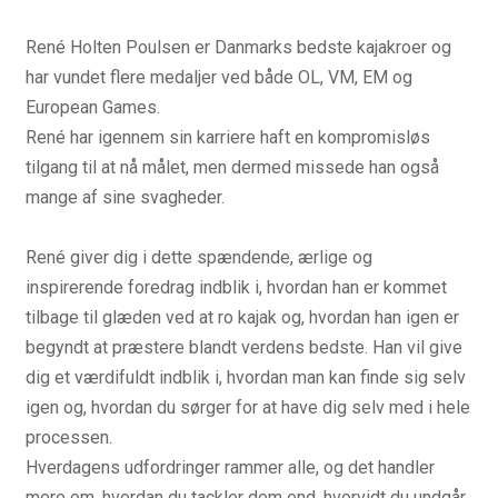
René Holten Poulsen er Danmarks bedste kajakroer og
har vundet flere medaljer ved både OL, VM, EM og
European Games.
René har igennem sin karriere haft en kompromisløs
tilgang til at nå målet, men dermed missede han også
mange af sine svagheder.
René giver dig i dette spændende, ærlige og
inspirerende foredrag indblik i, hvordan han er kommet
tilbage til glæden ved at ro kajak og, hvordan han igen er
begyndt at præstere blandt verdens bedste. Han vil give
dig et værdifuldt indblik i, hvordan man kan finde sig selv
igen og, hvordan du sørger for at have dig selv med i hele
processen.
Hverdagens udfordringer rammer alle, og det handler
mere om, hvordan du tackler dem end, hvorvidt du undgår