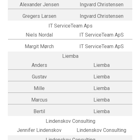
Alexander Jensen
Ingvard Christensen
Gregers Larsen
Ingvard Christensen
IT ServiceTeam Aps
Niels Nordal
IT ServiceTeam ApS
Margit Mørch
IT ServiceTeam ApS
Liemba
Anders
Liemba
Gustav
Liemba
Mille
Liemba
Marcus
Liemba
Bertil
Liemba
Lindenskov Consulting
Jennifer Lindenskov
Lindenskov Consulting
Lindenskov Consulting