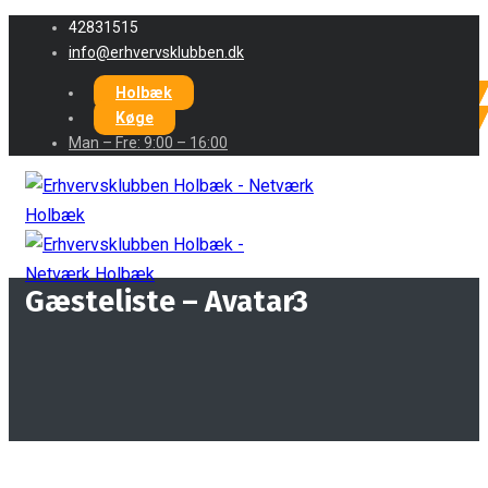
42831515
info@erhvervsklubben.dk
Holbæk
Køge
Man – Fre: 9:00 – 16:00
Gæsteliste – Avatar3