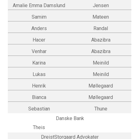
Amalie Emma Damslund
Jensen
Samim
Mateen
Anders
Randal
Hacer
Abazibra
Venhar
Abazibra
Karina
Meinild
Lukas
Meinild
Henrik
Møllegaard
Bianca
Møllegaard
Sebastian
Thune
Danske Bank
Theis
DreistStorgaard Advokater