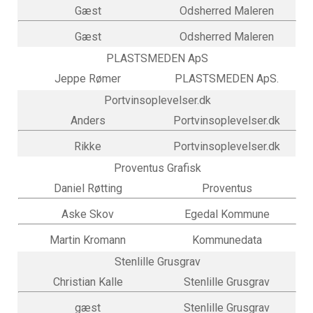
Gæst
Odsherred Maleren
Gæst
Odsherred Maleren
PLASTSMEDEN ApS
Jeppe Rømer
PLASTSMEDEN ApS.
Portvinsoplevelser.dk
Anders
Portvinsoplevelser.dk
Rikke
Portvinsoplevelser.dk
Proventus Grafisk
Daniel Røtting
Proventus
Aske Skov
Egedal Kommune
Martin Kromann
Kommunedata
Stenlille Grusgrav
Christian Kalle
Stenlille Grusgrav
gæst
Stenlille Grusgrav