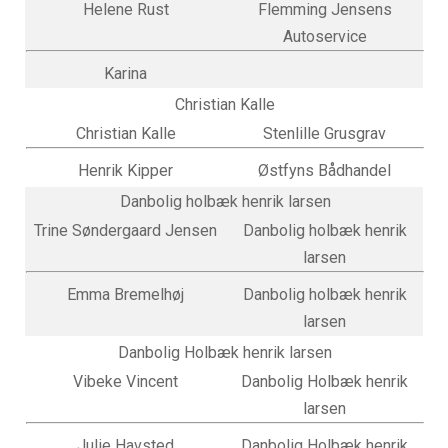
Helene Rust
Flemming Jensens
Autoservice
Karina
Christian Kalle
Christian Kalle
Stenlille Grusgrav
Henrik Kipper
Østfyns Bådhandel
Danbolig holbæk henrik larsen
Trine Søndergaard Jensen
Danbolig holbæk henrik
larsen
Emma Bremelhøj
Danbolig holbæk henrik
larsen
Danbolig Holbæk henrik larsen
Vibeke Vincent
Danbolig Holbæk henrik
larsen
Julie Havsted
Danbolig Holbæk henrik