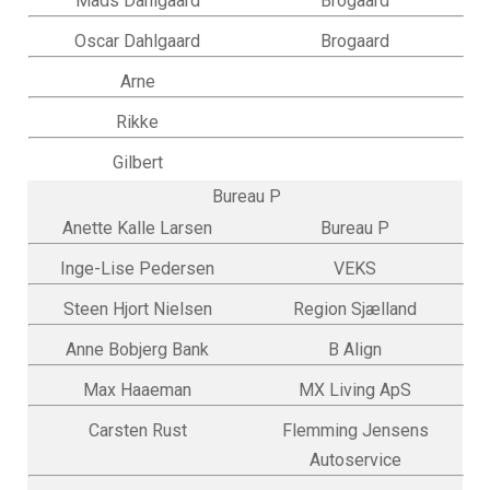
Mads Dahlgaard
Brogaard
Oscar Dahlgaard
Brogaard
Arne
Rikke
Gilbert
Bureau P
Anette Kalle Larsen
Bureau P
Inge-Lise Pedersen
VEKS
Steen Hjort Nielsen
Region Sjælland
Anne Bobjerg Bank
B Align
Max Haaeman
MX Living ApS
Carsten Rust
Flemming Jensens
Autoservice