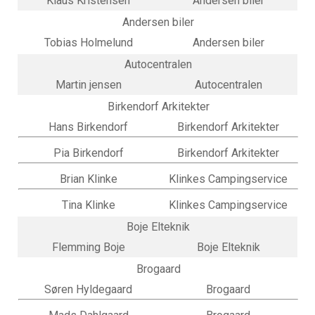
Klaus Kristensen
Andersen biler
Andersen biler
Tobias Holmelund
Andersen biler
Autocentralen
Martin jensen
Autocentralen
Birkendorf Arkitekter
Hans Birkendorf
Birkendorf Arkitekter
Pia Birkendorf
Birkendorf Arkitekter
Brian Klinke
Klinkes Campingservice
Tina Klinke
Klinkes Campingservice
Boje Elteknik
Flemming Boje
Boje Elteknik
Brogaard
Søren Hyldegaard
Brogaard