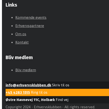
Links
Kommende events
Erhvervspartnere
Om os
Kontakt
Bliv medlem
Bliv medlem
info@erhvervsklubben.dk
Skriv til os
+45 4283 1515
Ring til os
Østre Havnevej 11C, Holbæk
Find vej
Copyright 2024 - Erhvervsklubben - All rights reserved.