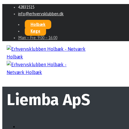
42831515
info@erhvervsklubben.dk
Holbæk
Køge
Man – Fre: 9:00 – 16:00
Liemba ApS