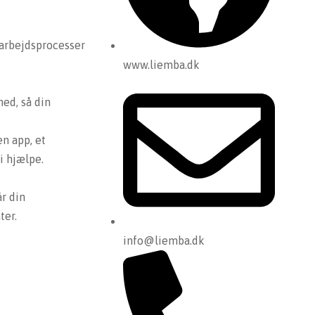
 arbejdsprocesser
www.liemba.dk
hed, så din
en app, et
i hjælpe.
r din
ter.
info@liemba.dk