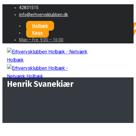
42831515
info@erhvervsklubben.dk
Holbæk
Køge
Man – Fre: 9:00 – 16:00
Henrik Svanekiær