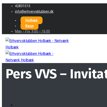
42831515
info@erhvervsklubben.dk
Holbæk
Køge
Man – Fre: 9:00 – 16:00
Pers VVS – Invit