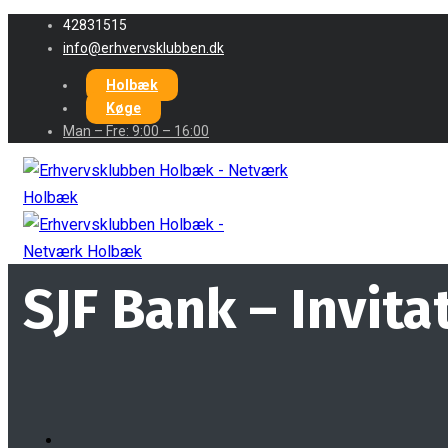
42831515
info@erhvervsklubben.dk
Holbæk
Køge
Man – Fre: 9:00 – 16:00
SJF Bank – Invit