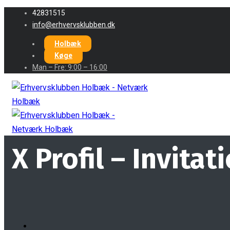
42831515
info@erhvervsklubben.dk
Holbæk
Køge
Man – Fre: 9:00 – 16:00
X Profil – Invita