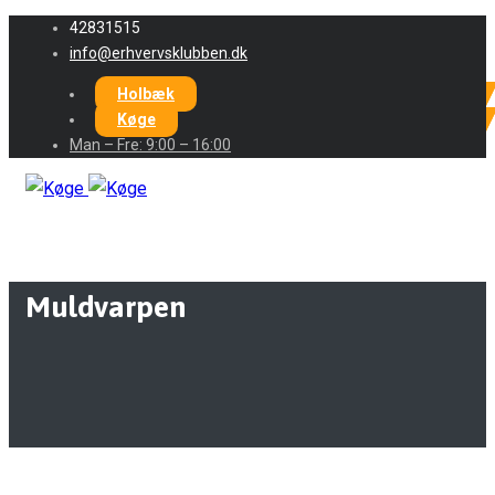
42831515
info@erhvervsklubben.dk
Holbæk
Køge
Man – Fre: 9:00 – 16:00
Muldvarpen