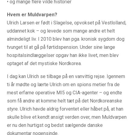
• og mange flere vilde historier
Hvem er Muldvarpen?
Ulrich Larsen er født i Slagelse, opvokset på Vestlolland,
uddannet kok – og levede som mange andre et helt
almindeligt liv. I 2010 blev han pga. kronisk sygdom dog
tvunget til at gå på førtidspension. Under sine lange
hospitalsindlæggelser opgav han ikke livet, men blev
optaget af det mystiske Nordkorea.
I dag kan Ulrich se tilbage på en vanvittig rejse. Igennem
ti år mødte og lærte Ulrich om en spions metier fra de
mest erfarne operative MI5 og CIA-agenter – og endte
som få andre at komme helt tæt på det Nordkoreanske
styre. Ulrich havde aldrig forventet eller håbet på, at han
skulle blive et kendt ansigt verden over, men Muldvarpen
er nu den hurtigst og bedst sælgende danske
dokumentar nogensinde.