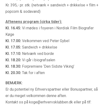
Kr. 395,- pr. stk. (netværk + sandwich + drikkelse + film +
popcorn & sodavand)
Aftenens program (cirka tider):
Kl. 16.45:
Vi mødes i foyeren i Nordisk Film Biografer
Køge
Kl. 17.00:
Velkommen ved Peter Gybel
Kl. 17.05:
Sandwich + drikkelse
Kl. 17.10:
Netværk ved borde
Kl. 18.20:
Vi går i biografsalen
Kl. 18.30:
Forpremiere ‘Den Sidste Viking’
Kl. 20.30:
Tak for i aften
BEMÆRK:
Er du potentiel ny Erhvervspartner eller Bonuspartner, så
er du meget velkommen denne aften.
Kontakt os på koge@erhvervsklubben.dk eller på tlf: